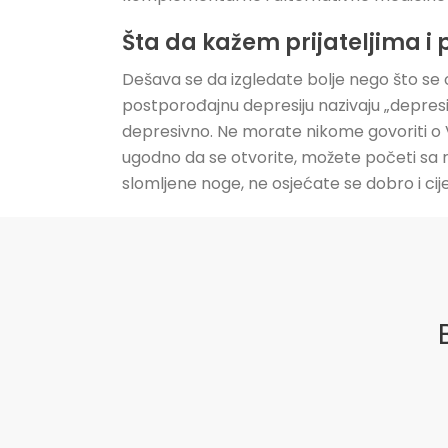
Šta da kažem prijateljima i 
Dešava se da izgledate bolje nego što se os
postporođajnu depresiju nazivaju „depres
depresivno. Ne morate nikome govoriti o V
ugodno da se otvorite, možete početi sa r
slomljene noge, ne osjećate se dobro i ci