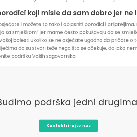
porodici koji misle da sam dobro jer n
jećate i možete to tako i objasniti porodici i prijateljima. 
ija sa smješkom“ jer mame često pokušavaju da se smiješe
ašoj bolesti ukoliko se ne osjećate ugodno da pričate o 
iječima da su stvari teže nego što se očekuje, da iako ne
jenite podršku Vaših sagovornika.
Budimo podrška jedni drugima
Kontaktrirajte nas