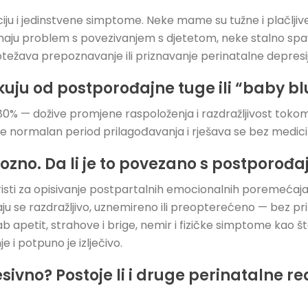
ciju i jedinstvene simptome. Neke mame su tužne i plačljive
aju problem s povezivanjem s djetetom, neke stalno spa
ežava prepoznavanje ili priznavanje perinatalne depresije 
kuju od postporođajne tuge ili “baby b
o 80% — dožive promjene raspoloženja i razdražljivost tok
 je normalan period prilagođavanja i rješava se bez medi
ozno. Da li je to povezano s postporo
 koristi za opisivanje postpartalnih emocionalnih poremeća
u se razdražljivo, uznemireno ili preopterećeno — bez pr
ab apetit, strahove i brige, nemir i fizičke simptome kao št
je i potpuno je izlječivo.
ivno? Postoje li i druge perinatalne re