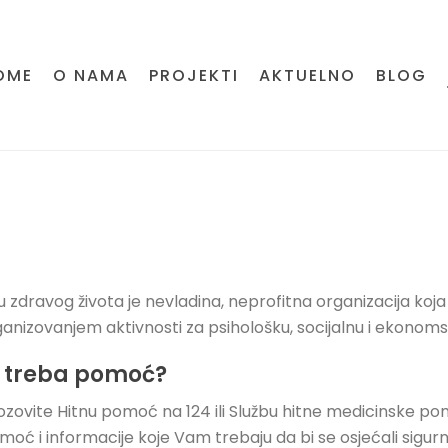
OME
O NAMA
PROJEKTI
AKTUELNO
BLOG
 zdravog života je nevladina, neprofitna organizacija koj
ganizovanjem aktivnosti za psihološku, socijalnu i ekono
 treba pomoć?
ite Hitnu pomoć na 124 ili Službu hitne medicinske pom
oć i informacije koje Vam trebaju da bi se osjećali sigurn