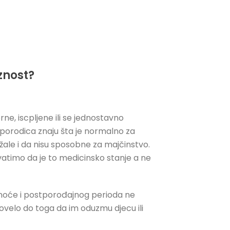
oznost?
ne, iscpljene ili se jednostavno
porodica znaju šta je normalno za
 žale i da nisu sposobne za majčinstvo.
atimo da je to medicinsko stanje a ne
dnoće i postporođajnog perioda ne
dovelo do toga da im oduzmu djecu ili