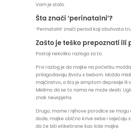
Vam je stalo.
Šta znači ‘perinatalni’?
‘Perinatalni’ znači period koji obuhvata t
Zašto je teško prepoznati ili
Postoji nekoliko razloga za to.
Prvi razlog je da majke na početku možda n
prilagođavaju životu s bebom. Možda misl
majčinstvo, a šta je simptom depresije ili 
Mislimo da se to nama ne može desiti. Ug
znak neuspjeha.
Drugo, mame i njihove porodice se mogu 
dođe, majke obično krive sebe i osjećaju s
da će biti etiketirane kao loše majke.