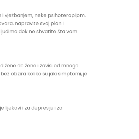
 i vježbanjem, neke psihoterapijom,
ara, napravite svoj plan i
m ljudima dok ne shvatite šta vam
d žene do žene i zavisi od mnogo
bez obzira koliko su jaki simptomi, je
lijekovi i za depresiju i za