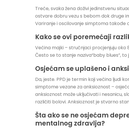
Treće, svaka žena doživi jedinstvenu situa
ostvare dobru vezu s bebom dok druge im
Variranje i oscilovanje simptoma takođe ot
Kako se ovi poremećaji razli
Većina majki – stručnjaci procjenjuju ok
Često se to stanje naziva“baby blues”, to
Osjećam se uplašeno i anksi
Da, jeste. PPD je termin koji većina ljudi
simptome vezane za anksioznost – osjećaj
anksioznost može uključivati i nesanicu, sl
različiti bolovi. Anksioznost je stvarno stan
Šta ako se ne osjećam depres
mentalnog zdravlja?