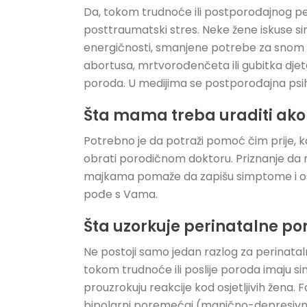
Da, tokom trudnoće ili postporođajnog perio
posttraumatski stres. Neke žene iskuse s
energičnosti, smanjene potrebe za snom i
abortusa, mrtvorođenčeta ili gubitka djete
poroda. U medijima se postporođajna psihoz
Šta mama treba uraditi ako m
Potrebno je da potraži pomoć čim prije, ka
obrati porodičnom doktoru. Priznanje da mo
majkama pomaže da zapišu simptome i osje
pođe s Vama.
Šta uzorkuje perinatalne po
Ne postoji samo jedan razlog za perinataln
tokom trudnoće ili poslije poroda imaju si
prouzrokuju reakcije kod osjetljivih žena. F
bipolarni poremećaj (manično-depresivni)