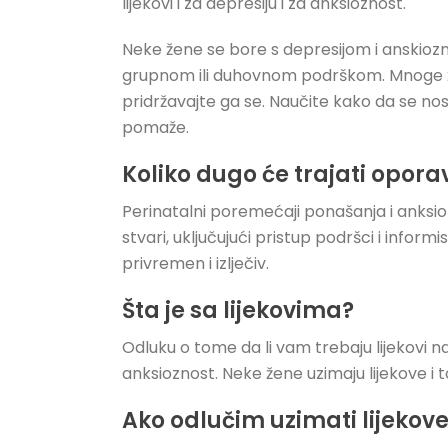
lijekovi i za depresiju i za anksioznost.
Neke žene se bore s depresijom i anskiozn
grupnom ili duhovnom podrškom. Mnoge žen
pridržavajte ga se. Naučite kako da se nos
pomaže.
Koliko dugo će trajati opor
Perinatalni poremećaji ponašanja i anksi
stvari, uključujući pristup podršci i infor
privremen i izlječiv.
Šta je sa lijekovima?
Odluku o tome da li vam trebaju lijekovi naj
anksioznost. Neke žene uzimaju lijekove i 
Ako odlučim uzimati lijekove,