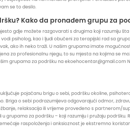
vam se to desilo.
odršku? Kako da pronađem grupu za po
esto gdje možete razgovarati s drugima koji razumiju šta 
 vodi psiholog, kao i ljudi obučeni za terapijski rad sa gr
vak, ako ih neko traži. U našim grupama imate mogućnost da
ena za profesionalnu njegu, to su mjesta na kojima se mo
 o našim grupama za podršku na ekoehocentar@gmail.com 
 uključuje pojačanu brigu o sebi, podršku okoline, psihotera
o. Briga o sebi podrazumijeva odgovarajući odmor, zdrav
ježbanje, relaksacija ili vrijeme provedeno s partnerom/su
i u grupama za podršku – koji razumiju i pružaju podršku. 
emećaje raspoloženja i anksioznost je ekstremno koristan