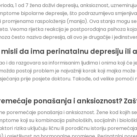
da, 1 od 7 žena doživi depresiju, anksioznost, uznemirujuće 
imptome bipolarne depresije, što podrazumijeva smjenjiv
 promjenama raspoloženja (manija). Ova stanja mogu se d
ta. Veoma rijetka reakcija je postporođajna psihoza koja s
a često naziva depresija, ali ovo je drugačije i jedinstve
isli da ima perinatalnu depresiju ili 
o i da razgovara sa informisanim ljudima i onima koji će je
žda postoji problem je najvažniji korak koji majka može u
ćanja prije posjete doktoru. Takođe, od velike pomoći m
remećaje ponašanja i anksioznost? Zaš
e poremećaje ponašanja i anksioznost. Žene kod kojih se r
mptome koji su kombinacija psiholoških, socijalnih i biološ
aktori rizika uključuju ličnu ili porodičnu istoriju poremećaj
 i osjetljivost na hormonalne promjene. Perinatalni pore