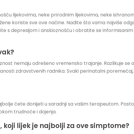
ošću lijekovima, neke prirodnim lijekovima, neke ishranom
e koriste sve ove načine. Nađite šta vama najviše odgov
ite s depresijom i anskioznošću i obratite se informisani
avak?
oznost nemaju odrešeno vremensko trajanje. Razlikuje se o
misanosti zdravstvenih radnika. Svaki perinatalni poremećaj, 
bolje ćete donijeti u saradnji sa vašim terapeutom. Postoje 
tokom trudnoće i dojenja.
 koji lijek je najbolji za ove simptome?