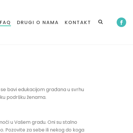
FAQ
DRUGI O NAMA
KONTAKT
a se bavi edukacijom građana u svrhu
msku podršku ženama.
oći u Vašem gradu. Oni su stalno
o. Pozovite za sebe ili nekog do koga