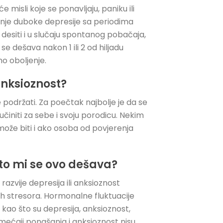
misli koje se ponavljaju, paniku ili
anje duboke depresije sa periodima
esiti i u slučaju spontanog pobačaja,
e dešava nakon 1 ili 2 od hiljadu
no oboljenje.
anksioznost?
 podržati. Za poečtak najbolje je da se
činiti za sebe i svoju porodicu. Nekim
ože biti i ako osoba od povjerenja
to mi se ovo dešava?
azvije depresija ili anksioznost
kih stresora. Hormonalne fluktuacije
a kao što su depresija, anksioznost,
mećaji ponašanja i anksioznost nisu