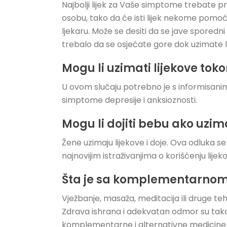
Najbolji lijek za Vaše simptome trebate pr
osobu, tako da će isti lijek nekome pomo
ljekaru. Može se desiti da se jave sporedni
trebalo da se osjećate gore dok uzimate lije
Mogu li uzimati lijekove to
U ovom slučaju potrebno je s informisanim 
simptome depresije i anksioznosti.
Mogu li dojiti bebu ako uzim
Žene uzimaju lijekove i doje. Ova odluka s
najnovijim istraživanjima o korišćenju lije
Šta je sa komplementarnom
Vježbanje, masaža, meditacija ili druge t
Zdrava ishrana i adekvatan odmor su tak
komplementarne i alternativne medicine ka