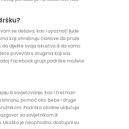
dršku?
vam se dešava, kao i upoznati ljude
upama koji ohrabruju članove da pruže
 dijelite svoja iskustva ili da samo
žete povezati s drugima koji vas
Našoj Facebook grupi podrške možete
piju ili savjetovanje, kao i tretman
u ishranu, pomoć oko bebe i druge
pružnikom. Podrška okoline uključuje
Razgovor sa savjetnikom ili
. Ukoliko je neophodno, dostupni su