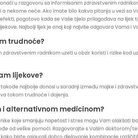
onaći u razgovoru sa informisanim zdravstvenim radnikom. L
ći a nekome neće. Ako imate bilo kakva pitanja u vezi sa
 efekti, pogotovo kada se Vaše tijelo prilagođava na lijek 
kove. Najbolji lijek je onaj koji najviše odgovara Vama i Vaš
kom trudnoće?
zdravstvenim radnikom uzeti u obzir koristi i rizike kod 
am lijekove?
e takođe najbolje donosi u saradnji između majke i zdravstv
kova tokom trudnoće i dojenja.
 i alternativnom medicinom?
ehnike koje smanjuju napetost i stres mogu Vam olakšati bo
ođe od velike pomoći. Razgovarajte s Vašim doktorom/te
ko biste osigurali dobro djelovanje kombinacije različit