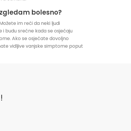
e izgledam bolesno?
Možete im reći da neki ljudi
 i budu srećne kada se osjećaju
tome. Ako se osjećate dovoljno
mate vidljive vanjske simptome poput
!