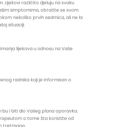
ijekovi različito djeluju na svaku
 Vašim simptomima, obratite se svom
tokom nekoliko prvih sedmica, ali ne bi
oj situaciji.
uzimanja lijekova u odnosu na Vaše
enog radnika koji je informisan o
rbu i biti dio Vašeg plana oporavka.
rapeutom o tome šta koristite od
ih tretmana.