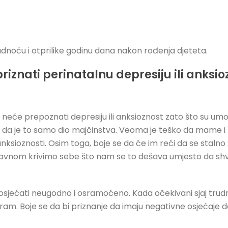
rudnoću i otprilike godinu dana nakon rođenja djeteta.
 priznati perinatalnu depresiju ili anksi
eće prepoznati depresiju ili anksioznost zato što su umor
i da je to samo dio majčinstva. Veoma je teško da mame i 
anksioznosti. Osim toga, boje se da će im reći da se stalno
lavnom krivimo sebe što nam se to dešava umjesto da shv
osjećati neugodno i osramoćeno. Kada očekivani sjaj tru
ram. Boje se da bi priznanje da imaju negativne osjećaje 