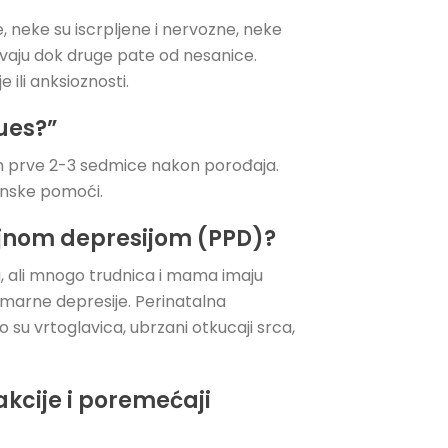
, neke su iscrpljene i nervozne, neke
vaju dok druge pate od nesanice.
ili anksioznosti.
lues?”
om prve 2-3 sedmice nakon porođaja.
cinske pomoći.
đajnom depresijom (PPD)?
ja, ali mnogo trudnica i mama imaju
imarne depresije. Perinatalna
o su vrtoglavica, ubrzani otkucaji srca,
akcije i poremećaji