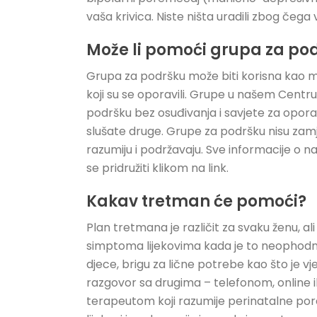
vaša krivica. Niste ništa uradili zbog čega 
Može li pomoći grupa za p
Grupa za podršku može biti korisna kao mj
koji su se oporavili. Grupe u našem Centru
podršku bez osuđivanja i savjete za opora
slušate druge. Grupe za podršku nisu zamj
razumiju i podržavaju. Sve informacije
se pridružiti klikom na link.
Kakav tretman će pomoći?
Plan tretmana je različit za svaku ženu, ali
simptoma lijekovima kada je to neophodn
djece, brigu za lične potrebe kao što je v
razgovor sa drugima – telefonom, online il
terapeutom koji razumije perinatalne por