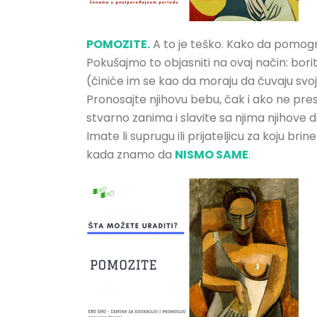
POMOZITE.
A to je teško. Kako da pomogn
Pokušajmo to objasniti na ovaj način: borite
(činiće im se kao da moraju da čuvaju svoja
Pronosajte njihovu bebu, čak i ako ne presta
stvarno zanima i slavite sa njima njihove 
Imate li suprugu ili prijateljicu za koju bri
kada znamo da
NISMO SAME
.