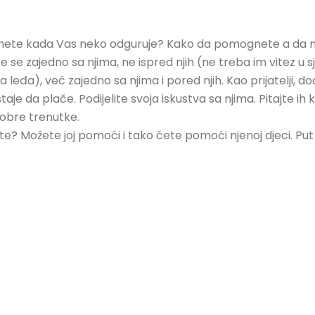
ete kada Vas neko odguruje? Kako da pomognete a da ne i
 se zajedno sa njima, ne ispred njih (ne treba im vitez u sj
 leđa), već zajedno sa njima i pored njih. Kao prijatelji, do
je da plače. Podijelite svoja iskustva sa njima. Pitajte ih 
dobre trenutke.
nete? Možete joj pomoći i tako ćete pomoći njenoj djeci. Put do