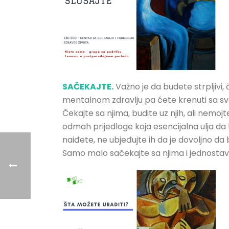
SAČEKAJTE.
Važno je da budete strpljivi,
mentalnom zdravlju pa ćete krenuti sa svoj
Čekajte sa njima, budite uz njih, ali nemo
odmah prijedloge koja esencijalna ulja da
naiđete, ne ubjeđujte ih da je dovoljno da 
Samo malo sačekajte sa njima i jednostavn