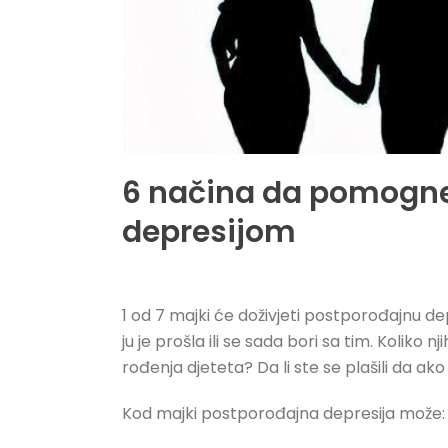
6 načina da pomogne
depresijom
1 od 7 majki će doživjeti postporođajnu d
ju je prošla ili se sada bori sa tim. Koliko
rođenja djeteta? Da li ste se plašili da a
Kod majki postporođajna depresija može: