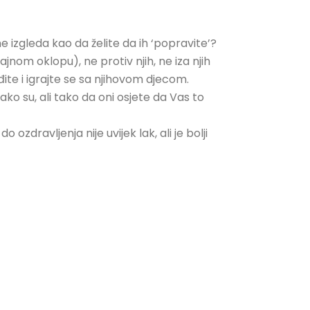
zgleda kao da želite da ih ‘popravite’?
ajnom oklopu), ne protiv njih, ne iza njih
đite i igrajte se sa njihovom djecom.
kako su, ali tako da oni osjete da Vas to
 ozdravljenja nije uvijek lak, ali je bolji