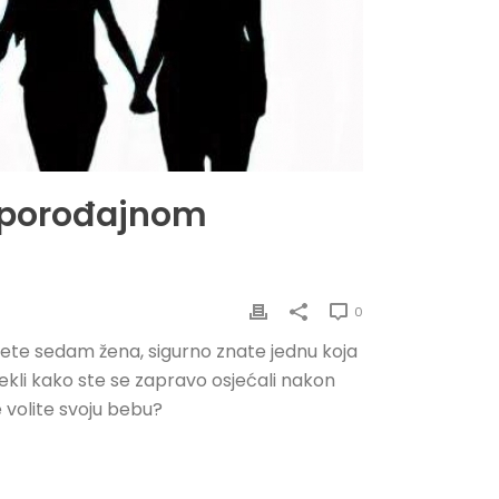
stporođajnom
0
jete sedam žena, sigurno znate jednu koja
o rekli kako ste se zapravo osjećali nakon
e volite svoju bebu?