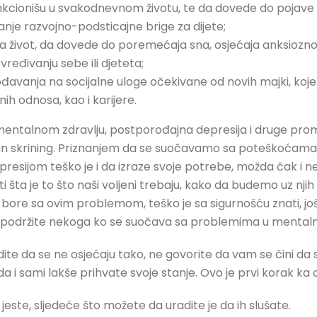
cionišu u svakodnevnom životu, te da dovede do pojave an
je razvojno-podsticajne brige za dijete;
 za život, da dovede do poremećaja sna, osjećaja anksioznost
vređivanju sebe ili djeteta;
vanja na socijalne uloge očekivane od novih majki, koje u
nih odnosa, kao i karijere.
entalnom zdravlju, postporođajna depresija i druge prom
ovan skrining. Priznanjem da se suočavamo sa poteškoćam
presijom teško je i da izraze svoje potrebe, možda čak i ne
 šta je to što naši voljeni trebaju, kako da budemo uz nj
ici bore sa ovim problemom, teško je sa sigurnošću znati, još 
podržite nekoga ko se suočava sa problemima u mentalnom
dite da se ne osjećaju tako, ne govorite da vam se čini da 
 i sami lakše prihvate svoje stanje. Ovo je prvi korak ka o
jeste, sljedeće što možete da uradite je da ih slušate.