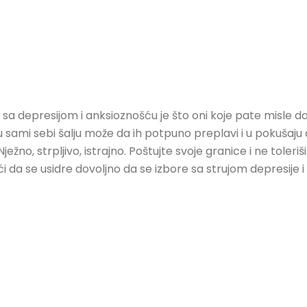
 sa depresijom i anksioznošću je što oni koje pate misle da 
 sami sebi šalju može da ih potpuno preplavi i u pokušaju 
u. Nježno, strpljivo, istrajno. Poštujte svoje granice i ne toler
da se usidre dovoljno da se izbore sa strujom depresije i 