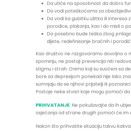
Da utiče na sposobnost da dobro funk
Da vodi poteškoćama za obezbjeđivan
Da vodi ka gubitku užitka ili interesa
porodice, plakanja, kao i do misli o po
Da posebno bude teška zbog prilagođa
dijete, redefinisanje bračnih i porodič
Kao društvo ne razgovaramo dovoljno o m
spominju, ne postoji prevencija niti red
stigmu i strah. Onima koji su suočeni sa de
bore sa depresijom ponekad nije lako znati
sumnjaju da se njihovi prijatelji ili poznan
Postoje neke stvari koje mogu pomoći da 
PRIHVATANJE
. Ne pokušavajte da ih ubje
osjećanja od strane drugih pomoći će im da
Nakon što prihvatite situaciju takvu kakva 