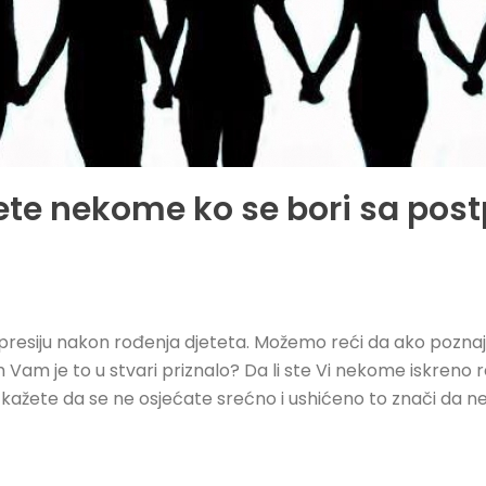
te nekome ko se bori sa po
epresiju nakon rođenja djeteta. Možemo reći da ako pozna
 njih Vam je to u stvari priznalo? Da li ste Vi nekome iskren
ko kažete da se ne osjećate srećno i ushićeno to znači da n