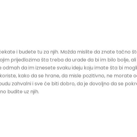
 čekate i budete tu za njih. Možda mislite da znate tačno
im prijedlozima šta treba da urade da bi im bilo bolje, al
jte odmah da im iznesete svaku ideju koju imate šta bi mogl
 koriste, kako da se hrane, da misle pozitivno, ne morate 
budu zahvalni i sve će biti dobro, da je dovoljno da se pok
o budite uz njih.