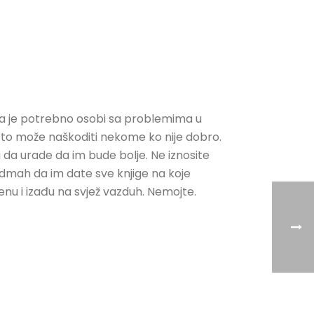
 šta je potrebno osobi sa problemima u
i to može naškoditi nekome ko nije dobro.
i da urade da im bude bolje. Ne iznosite
odmah da im date sve knjige na koje
renu i izađu na svjež vazduh. Nemojte.