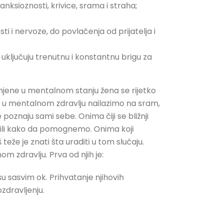
ksioznosti, krivice, srama i straha;
i i nervoze, do povlačenja od prijatelja i
ključuju trenutnu i konstantnu brigu za
jene u mentalnom stanju žena se rijetko
a u mentalnom zdravlju nailazimo na sram,
 poznaju sami sebe. Onima čiji se bližnji
ih ili kako da pomognemo. Onima koji
teže je znati šta uraditi u tom slučaju.
 zdravlju. Prva od njih je:
su sasvim ok. Prihvatanje njihovih
zdravljenju.